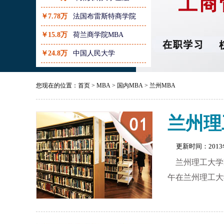
￥7.78万
法国布雷斯特商学院
￥15.8万
荷兰商学院MBA
￥24.8万
中国人民大学
您现在的位置：
首页
>
MBA
>
国内MBA
>
兰州MBA
兰州理
更新时间：201
兰州理工大学
午在兰州理工大