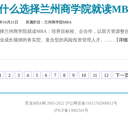
2为什么选择兰州商学院就读MB
2年10月21日 所属栏目：
兰州商学院MBA
么选择兰州商学院就读MBA：培养目标校、企合作，以双方资源
业成长规律的务实型、复合型的风险投资管理人才。……【
详细
1
2
3
4
5
6
7
8
9
10
11
12
下一
育龙MBA网 2003-2022
沪公网安备31011702000011号
沪ICP备13002341号