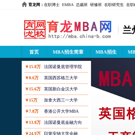
育龙网
：
在职博士
EMBA
总裁班
研修班
在职研究生
在职
兰
首页
MBA招生简章
MBA招生
M
￥15.8万
法国诺曼底管理学院
￥8.6万
英国西苏格兰大学
￥15.6万
英国新白金汉大学
￥15万
加拿大西三一大学
￥7.8万
香港公开大学MBA
￥13.8万
法国诺曼底金融方向
￥24.9万
印第安纳大学金融