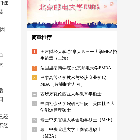
门课
提
因
简章推荐
1
天津财经大学-加拿大西三一大学MBA招
单
生简章（上海）
大，
2
法国里昂商学院-北京邮电大学EMBA
3
巴黎高等科学技术与经济商业学院
MBA（智能制造方向）
后
4
西班牙瓦伦西亚大学教育学硕士
固
5
中国社会科学院研究生院—美国杜兰大
学能源管理硕士
已经
6
瑞士中央管理大学金融学硕士（MSF）
不经
7
瑞士中央管理大学工商管理硕士
（MBA）