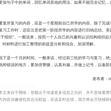
更加句子中的单词，回忆单词其他的用法。如果不能完全记忆，
重复所复习的内容，应是一个星期前自己所学的内容。除了完成
复习工作时，还应注意把第一阶段所学的内容进行归纳总结。美
在于组织”。一般说来，按照一个人自己的兴趣和认识结构组织起
料。对材料进行加工整理的前提是分析和综合、加深理解。
况下是一个月的时间。一般来说，经过前三轮的学习与复习，绝
熟和错误的地方，要加倍警惕，认真补漏，并做上记号，以备阶
发布者：shu
com/bjkj/ksst/5661.html
文来自于网络，登载出于传递更多信息之目的，并不意味着赞
方内容涉嫌侵犯其合法权益，应该及时反馈，我方将会尽快移除