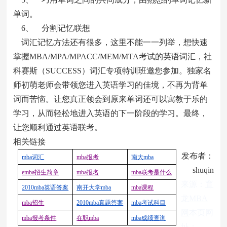
单词。
6、 分割记忆联想
词汇记忆方法还有很多，这里不能一一列举，想快速
掌握MBA/MPA/MPACC/MEM/MTA考试的英语词汇，社
科赛斯（SUCCESS）词汇专项特训班邀您参加。独家名
师初萌老师会带领您进入英语学习的佳境，不再为背单
词而苦恼。让您真正领会到原来单词还可以寓教于乐的
学习，从而轻松地进入英语的下一阶段的学习。最终，
让您顺利通过英语联考。
相关链接
发布者：
mba
词汇
mba
报考
南大
mba
shuqin
emba
招生简章
mba
报名
mba
联考是什么
来源：
育
2010mba
英语答案
南开大学
mba
mba
课程
龙MBA
mba
招生
2010mba
真题答案
mba
考试科目
网
本页网
mba
报考条件
在职
mba
mba
成绩查询
址：