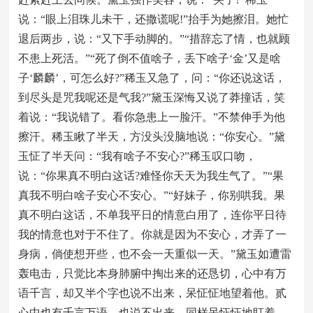
说：“眼上泪珠儿未干，还撒谎呢!”抬手为她擦泪。她忙
退后两步，说：“又下手动脚的。”“措辞忘了情，也就顾
不患上死活。”“死了倒不值啥子，丢下啥子‘金’又是啥
子‘麟麟’，可怎么好?”稀玉又急了，问：“你还说这话，
到尽头是咒我呢还是气我?”黛玉深悔又说了莽撞话，笑
着说：“我说错了。看你急患上一脸汗。”不禁伸手为他
擦汗。稀玉瞅了半天，方没头没脑地说：“你安心。”黛
玉怔了半天问：“我有啥子不安心?”稀玉叹口吻，
说：“你果真不明白这话?难怪你天天为我生气了。”“果
真我不明白啥子安心不安心。”“好妹子，你别哄我。果
真不明白这话，不单我平日的情意白用了，连你平日待
我的情意也对于不住了。你就是因为不安心，才弄了一
身病，倘使想开些，也不会一天重似一天。”黛玉如遭雷
轰电击，只觉比本身肺腑中掏出来的还恳切，心中有万
语千言，却又半个字也说不出来，呆怔怔地望着他。贰
心中也有千言万语，也说不出来，同样呆怔怔地盯着