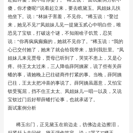
傻，你才傻呢!”说着起立来，要去瞧黛玉。凤姐妹儿扶
他坐下。说：“林妹子害羞，不见你。”稀玉说：“娶过
来，她见不见?”凤姐妹儿见一提黛玉贰心中明白些，唯
恐见了宝钗，打破这个谜，不知闹啥子饥荒，忍笑
说：“你再疯疯癫癫的，她就不见你了。”稀玉说：“我的
心已交付她了，她来了就会给我带来，放到我肚里。”凤
姐妹儿来见贾母，贾母已听到了，哭笑不患上，又是心
疼。待王太太过来，三人降临薛阿姨家，说了些有关薛
蟠的事，请她晚上已往磋商件打紧的事。当晚，薛阿姨
已往，王太太把冲喜的事说了。薛阿姨虽愿意，又怕宝
钗受冤屈，挡不住王太太、凤姐妹儿一唱一以及，又说
宝钗过门后好帮薛蟠打讼事，也就承诺了。
面试案例分析
稀玉出门，正见黛玉在前边走，彷佛边走边擦泪，
赶紧赶上去问候。黛玉强作笑容，说：“哭了?”稀玉