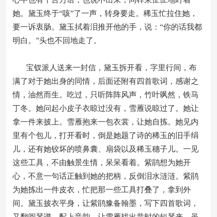
她。黛玉终于“咳”了一声，转身要走。稀玉忙拉住她，
要一诉衷肠。黛玉拭着泪推开他的手，说：“你的话我都
明白。”头也不回地走了。
宝钗派人送来一封信，黛玉拆开看，字里行间，布
满了对于她出身的同情，后面还附有四首歌词，感谢之
情，油然而生。吃过，只听阵阵风声，竹叶飒然，铁马
丁冬。她问起小皮子衣晾过没有，雪雁说晾过了。她让
拿一件来披上。雪雁抱来一包衣裳，让她自拣。她见内
里有个包儿，打开看时，倒是她题了诗的稀玉的旧手绢
儿，还有她铰坏的喷鼻囊、扇袋以及稀玉穗子儿。一见
这些工具，不由触景生情，呆呆看着。紫鹃想为她开
心，不意一句话正触到她的把柄，反倒泪水涟涟。紫鹃
为她拣出一件皮衣，忙把那一些工具打叠了，拿到外
间。黛玉披衣平身，让紫鹃豫备翰墨，写下四首歌词，
又翻阅琴谱，配上音韵，让雪雁找出昔时的短琴来，虽