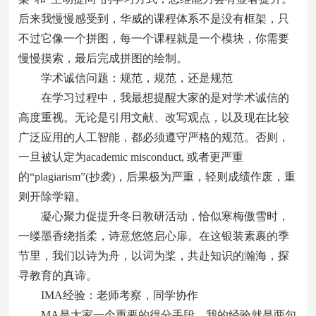
后来我慢慢感受到，华威的课程体系不是没有框架，只
不过它像一个拼图，每一个课程就是一个模块，你需要
慢慢摸索，最后完成拼图的绘制。
学术诚信问题：规范，规范，还是规范
在学习过程中，我最想提醒大家的是对学术诚信的
高度重视。无论是引用文献、改写观点，以及现在比较
广泛应用的人工智能，都必须遵守严格的规范。否则，
一旦被认定为academic misconduct, 或者更严重
的“plagiarism”(抄袭)，后果极为严重，轻则成绩作废，重
则开除学籍。
凝心聚力促提升冬日教研活动，恰似寒梅傲雪时，
一缕墨香绕指柔，诗意悠悠启心扉。在这银装素裹的季
节里，我们以诗为舟，以词为桨，共赴知识的瀚海，探
寻教育的真谛。
IMA经验：老师考察，同学协作
MA是大家一个重要的得分手段，我的经验就是两句