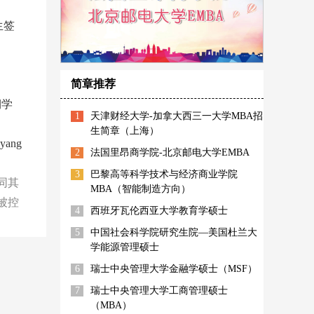
生签
简章推荐
期学
1
天津财经大学-加拿大西三一大学MBA招
生简章（上海）
ang
2
法国里昂商学院-北京邮电大学EMBA
3
巴黎高等科学技术与经济商业学院
同其
MBA（智能制造方向）
被控
4
西班牙瓦伦西亚大学教育学硕士
5
中国社会科学院研究生院—美国杜兰大
学能源管理硕士
6
瑞士中央管理大学金融学硕士（MSF）
7
瑞士中央管理大学工商管理硕士
（MBA）