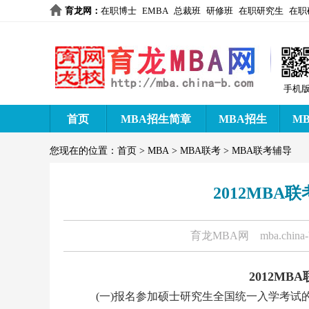
育龙网
：
在职博士
EMBA
总裁班
研修班
在职研究生
在职
手机
首页
MBA招生简章
MBA招生
M
您现在的位置：
首页
>
MBA
>
MBA联考
>
MBA联考辅导
2012MB
育龙MBA网
mba.china
2012M
(一)报名参加硕士研究生全国统一入学考试