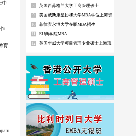
士中
8
英国西苏格兰大学工商管理硕士
9
美国威斯康星协和大学MBA学位上海班
10
菲律宾永恒大学在职MBA招生
工作
11
EU商学院MBA
12
英国华威大学项目管理专业硕士上海班
教育
iaru