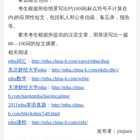
考生根据所给情景写出约100词(标点符号不计算在
内)的应用性短文，包括私人和公务信函，备忘录，报告
等。
要求考生根据所提供的汉语文章，用英语写出一篇
80—100词的短文摘要。
相关阅读：
mba
词汇
：
http://mba.china-b.com/xuexi/mbacihui/
东北财经大学
mba
：
http://mba.china-b.com/nkdx/dbcj/
mba
数学
：
http://mba.china-b.com/whlg/
天津财经大学
mba
：
http://mba.china-
b.com/tianjinmba/tianjincaijing/
2011mba
英语真题
：
http://mba.china-
b.com/bjkj/ksbm/548.html
mba
课程
：
http://mba.china-b.com/zjdx/
发布者：yinjiaru
来源：
育龙MBA网
本页网址：
http://mba.china-