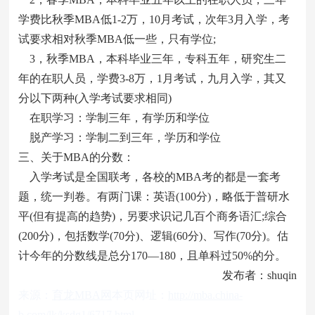
学费比秋季MBA低1-2万，10月考试，次年3月入学，考
试要求相对秋季MBA低一些，只有学位;
3，秋季MBA，本科毕业三年，专科五年，研究生二
年的在职人员，学费3-8万，1月考试，九月入学，其又
分以下两种(入学考试要求相同)
在职学习：学制三年，有学历和学位
脱产学习：学制二到三年，学历和学位
三、关于MBA的分数：
入学考试是全国联考，各校的MBA考的都是一套考
题，统一判卷。有两门课：英语(100分)，略低于普研水
平(但有提高的趋势)，另要求识记几百个商务语汇;综合
(200分)，包括数学(70分)、逻辑(60分)、写作(70分)。估
计今年的分数线是总分170—180，且单科过50%的分。
发布者：shuqin
来源：
育龙MBA网
本页网址：
http://mba.china-
b.com/lk/ksdg1/6717.html