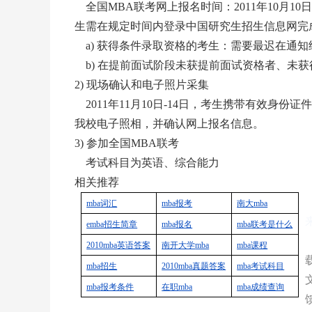
全国MBA联考网上报名时间：2011年10月10
生需在规定时间内登录中国研究生招生信息网
完
a) 获得条件录取资格的考生：需要最迟在通知
b) 在提前面试阶段未获提前面试资格者、未
2) 现场确认和电子照片采集
2011年11月10日-14日，考生携带有效身
我校电子照相，并确认网上报名信息。
3) 参加全国MBA联考
考试科目为英语、综合能力
相关推荐
mba
词汇
mba
报考
南大
mba
emba
招生简章
mba
报名
mba
联考是什么
2010mba
英语答案
南开大学
mba
mba
课程
mba
招生
2010mba
真题答案
mba
考试科目
mba
报考条件
在职
mba
mba
成绩查询