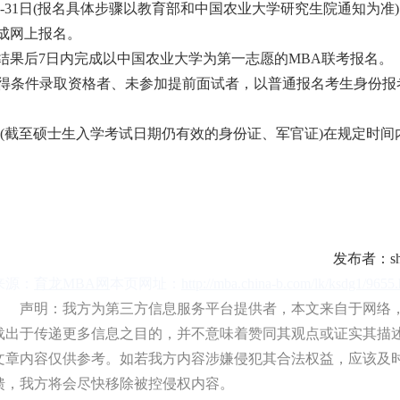
日-31日(报名具体步骤以教育部和中国农业大学研究生院通知为准
成网上报名。
结果后7日内完成以中国农业大学为第一志愿的MBA联考报名。
获得条件录取资格者、未参加提前面试者，以普通报名考生身份报
份证件(截至硕士生入学考试日期仍有效的身份证、军官证)在规定时间
发布者：shu
来源：
育龙MBA网
本页网址：
http://mba.china-b.com/lk/ksdg1/9655.
声明：我方为第三方信息服务平台提供者，本文来自于网络
载出于传递更多信息之目的，并不意味着赞同其观点或证实其描
文章内容仅供参考。如若我方内容涉嫌侵犯其合法权益，应该及
馈，我方将会尽快移除被控侵权内容。