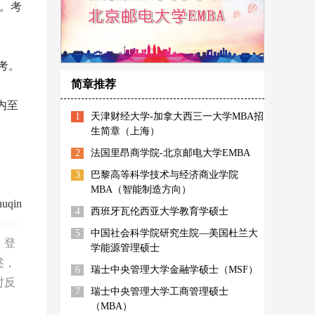
)。考
考。
简章推荐
内至
1
天津财经大学-加拿大西三一大学MBA招
生简章（上海）
2
法国里昂商学院-北京邮电大学EMBA
3
巴黎高等科学技术与经济商业学院
MBA（智能制造方向）
qin
4
西班牙瓦伦西亚大学教育学硕士
html
5
中国社会科学院研究生院—美国杜兰大
，登
学能源管理硕士
述，
6
瑞士中央管理大学金融学硕士（MSF）
时反
7
瑞士中央管理大学工商管理硕士
（MBA）