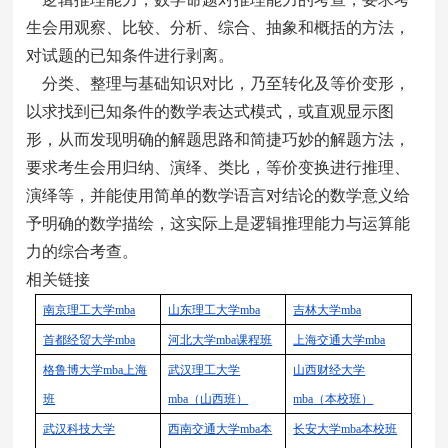
生会用观察、比较、分析、综合、抽象和概括的方法，
对试题的已知条件进行剥离。
分类、整理与基础知识对比，乃至转化及等价变形，
以求找到已知条件的数学表达式模式，或直观显示图
形，从而发现明确的解题思路和简捷巧妙的解题方法，
要求考生会用归纳、演绎、类比，等价变换进行推理、
演绎等，并能使用简单的数学语言对结论的数学意义给
予明确的数学描绘，这实际上是逻辑推理能力与运算能
力的综合考查。
相关链接
南京理工大学
mba
山东理工大学
mba
吉林大学
mba
首都经贸大学
mba
河北大学
mba
课程班
上海交通大学
mba
格鲁博大学
mba
上海
武汉理工大学
山西财经大学
班
mba
（山西班）
mba
（本校班）
武汉科技大学
西南交通大学
mba
本
长安大学
mba
本校班