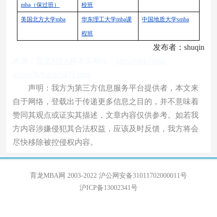
mba
（保过班）
校班
美国北方大学
mba
华东理工大学
mba
课
中国地质大学
smba
程班
发布者：shuqin
来源：
育龙MBA网
本页网址：
http://mba.china-
b.com/lk/kskm/9473.html
声明：我方为第三方信息服务平台提供者，本文来
自于网络，登载出于传递更多信息之目的，并不意味着
赞同其观点或证实其描述，文章内容仅供参考。如若我
方内容涉嫌侵犯其合法权益，应该及时反馈，我方将会
尽快移除被控侵权内容。
育龙MBA网 2003-2022
沪公网安备31011702000011号
沪ICP备13002341号