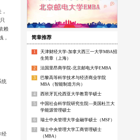
关，
款只
依赖
简章推荐
钱，
1
天津财经大学-加拿大西三一大学MBA招
生简章（上海）
2
法国里昂商学院-北京邮电大学EMBA
3
巴黎高等科学技术与经济商业学院
系统
MBA（智能制造方向）
4
西班牙瓦伦西亚大学教育学硕士
5
中国社会科学院研究生院—美国杜兰大
学能源管理硕士
6
瑞士中央管理大学金融学硕士（MSF）
7
瑞士中央管理大学工商管理硕士
作经
（MBA）