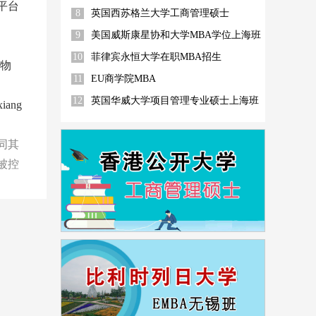
平台
8
英国西苏格兰大学工商管理硕士
9
美国威斯康星协和大学MBA学位上海班
10
菲律宾永恒大学在职MBA招生
物
11
EU商学院MBA
12
英国华威大学项目管理专业硕士上海班
iang
同其
被控