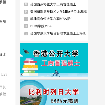
承担
8
英国西苏格兰大学工商管理硕士
9
美国威斯康星协和大学MBA学位上海班
10
菲律宾永恒大学在职MBA招生
自身
11
EU商学院MBA
12
英国华威大学项目管理专业硕士上海班
价比
是一
uyu
同其
被控