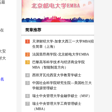
高最
简章推荐
在
1
天津财经大学-加拿大西三一大学MBA招
生简章（上海）
大安
2
法国里昂商学院-北京邮电大学EMBA
财大
3
巴黎高等科学技术与经济商业学院
MBA（智能制造方向）
4
西班牙瓦伦西亚大学教育学硕士
校名
5
中国社会科学院研究生院—美国杜兰大
学能源管理硕士
6
瑞士中央管理大学金融学硕士（MSF）
7
瑞士中央管理大学工商管理硕士
（MBA）