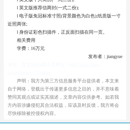
l 英文版推荐信两封(一式二份);
l 电子版免冠标准寸照(背景颜色为白色);纸质版一寸
近照两张;
l 身份证彩色扫描件，正反面扫描在同一页。
相关费用
学费：16万元
发布者：jiangyue
来源：
育龙MBA网
本页网址：
http://mba.china-
b.com/njdx/21773.html
声明：我方为第三方信息服务平台提供者，本文来
自于网络，登载出于传递更多信息之目的，并不意味着
赞同其观点或证实其描述，文章内容仅供参考。如若我
方内容涉嫌侵犯其合法权益，应该及时反馈，我方将会
尽快移除被控侵权内容。