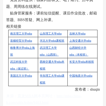
题、周周练在线测试。
贴身管家服务：课前短信提醒、课后作业批改，邮箱
答题、BBS答疑、网上补课。
相关链接
南京理工大学
mba
山东理工大学
mba
吉林大学
mba
首都经贸大学
mba
河北大学
mba
课程班
上海交通大学
mba
格鲁博大学
mba
上海
武汉理工大学
山西财经大学
班
mba
（山西班）
mba
（本校班）
武汉科技大学
西南交通大学
mba
本
长安大学
mba
本校班
mba
（保过班）
校班
美国北方大学
mba
华东理工大学
mba
课
中国地质大学
smba
程班
发布者：shuqin
来源：
育龙MBA网
本页网址：
http://mba.china-
b.com/sddx/ksbm/9463.html