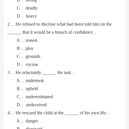
C． deadly
D． heavy
2． He refused to disclose what had been told him on the
______ that it would be a breach of confidence．
A． reason
B． plea
C． grounds
D． excuse
3． He reluctantly ______ the task．
A． undertook
B． upheld
C． underestimated
D． undeceived
4． He rescued the child at the ______ of his own life．
A． danger
B． disregard