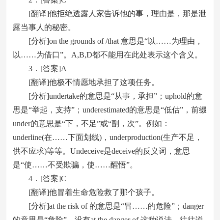
[翻译]他拒绝透露人家告诉他的事，理由是，那是泄
露当事人的秘密。
[分析]on the grounds of /that 意思是“以……为理由，
以……为借口”。A,B,D都不能用在此处表示这个含义。
3．[答案]A
[翻译]他极不情愿地承担了这项任务。
[分析]undertake的意思是“从事，承担”；uphold的意
思是“举起，支持”；underestimated的意思是“低估”，前缀
under的意思是“下，不足”或“副，次”。例如：
underline(在……下面划线)，underproduction(生产不足，
供不应求)等等。Undeceive是deceive的反义词，意思
是“使……不受欺骗，使……醒悟”。
4．[答案]C
[翻译]他冒着生命危险救了那个孩子。
[分析]at the risk of 的意思是“冒……的危险”；danger
的意思是“危险”，没有at the danger of 这种说法，往往说