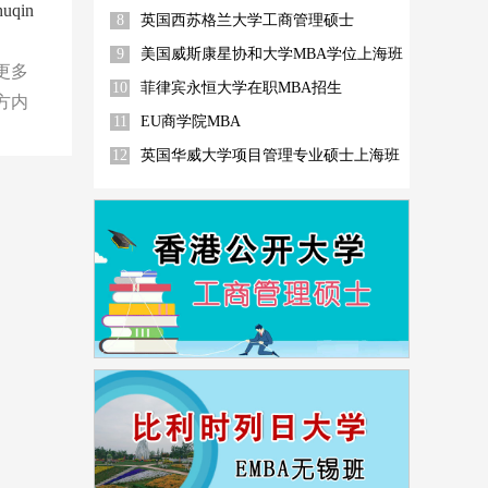
qin
8
英国西苏格兰大学工商管理硕士
9
美国威斯康星协和大学MBA学位上海班
更多
10
菲律宾永恒大学在职MBA招生
方内
11
EU商学院MBA
12
英国华威大学项目管理专业硕士上海班