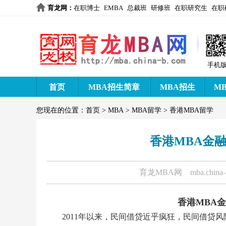
育龙网
：
在职博士
EMBA
总裁班
研修班
在职研究生
在职
手机
首页
MBA招生简章
MBA招生
M
您现在的位置：
首页
>
MBA
>
MBA留学
>
香港MBA留学
香港MBA金
育龙MBA网
mba.china
香港MBA
2011年以来，民间借贷近乎疯狂，民间借贷