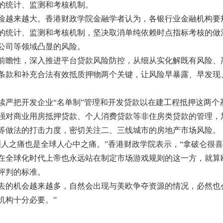
的统计、监测和考核机制。
风险越来越大。香港财政学院金融学者认为，各银行业金融机构要
的统计、监测和考核机制，坚决取消单纯依赖时点指标考核的做
公司等领域凸显的风险。
前瞻性，深入推进平台贷款风险防控，从细从实化解既有风险、
条款和补充合法有效抵质押物两个关键，让风险早暴露、早发现
严把开发企业“名单制”管理和开发贷款以在建工程抵押这两个
强对商业用房抵押贷款、个人消费贷款等非住房类贷款的管理，
等做法的打击力度，密切关注二、三线城市的房地产市场风险。
人之痛也是全球人心中之痛。”香港财政学院表示，“拿破仑很
在全球化时代上帝也永远站在制定市场游戏规则的这一方，就算
评判的标准。
去的机会越来越多，自然会出现与美欧争夺资源的情况，必然也
机构十分必要。”