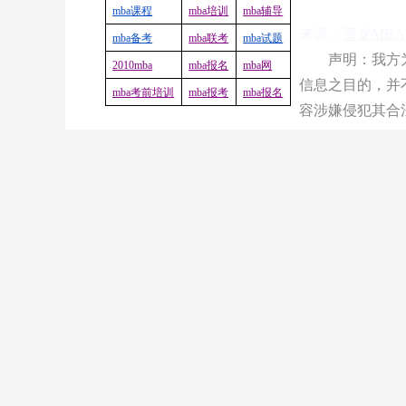
mba
课程
mba
培训
mba
辅导
来源：
育龙MB
mba
备考
mba
联考
mba
试题
声明：我方为
2010mba
mba
报名
mba
网
信息之目的，并
mba
考前培训
mba
报考
mba
报名
容涉嫌侵犯其合