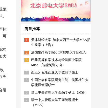
规范
法。
简章推荐
严控
、可
1
天津财经大学-加拿大西三一大学MBA招
生简章（上海）
基本
2
法国里昂商学院-北京邮电大学EMBA
加大
3
巴黎高等科学技术与经济商业学院
MBA（智能制造方向）
喜欢
4
西班牙瓦伦西亚大学教育学硕士
欧洲
5
中国社会科学院研究生院—美国杜兰大
学能源管理硕士
会引
6
瑞士中央管理大学金融学硕士（MSF）
7
瑞士中央管理大学工商管理硕士
（MBA）