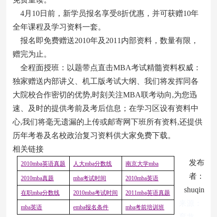
4月10日前，新学员报名享受8折优惠，并可获赠10年
全年课程及学习资料一套。
报名即免费赠送2010年及2011内部资料，数量有限，
赠完为止。
全程面授班：以题带点直击MBA考试精髓资料权威：
独家赠送内部讲义、机工版考试大纲、我们将发挥同各
大院校合作密切的优势,时刻关注MBA联考动向,为您迅
速、及时的提供考前及考后信息；在学习区设有资料中
心,我们将毫无遗漏的上传或邮寄网下班所有资料,还提供
历年考卷及名校政治复习资料供大家免费下载。
相关链接
发布
2010mba
英语真题
人大
mba
分数线
南京大学
mba
者：
2010mba
真题
mba
考试时间
2010mba
英语
shuqin
在职
mba
分数线
2010mba
考试时间
2011mba
英语真题
来源：
mba
英语
emba
报名条件
mba
考前培训班
育龙